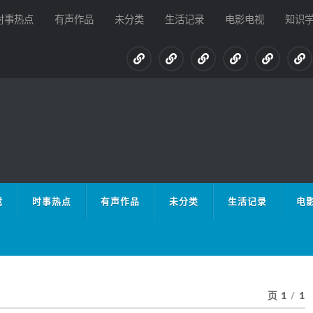
时事热点
有声作品
未分类
生活记录
电影电视
知识
载
时事热点
有声作品
未分类
生活记录
电
页 1
/
1